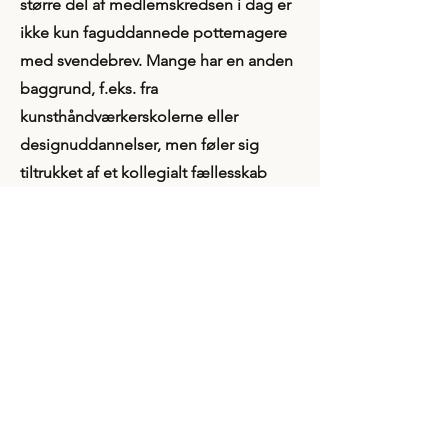
større del af medlemskredsen i dag er
ikke kun faguddannede pottemagere
med svendebrev. Mange har en anden
baggrund, f.eks. fra
kunsthåndværkerskolerne eller
designuddannelser, men føler sig
tiltrukket af et kollegialt fællesskab
med udgangspunkt i det keramiske
håndværk.
Det har også betydet, at det keramiske
udtryk, der i dag er repræsenteret
blandt medlemmerne, er langt mere
mangesidet, end det var, da man i 1894
indgik den første aftale om aflønning
af en produktion, som i høj grad var