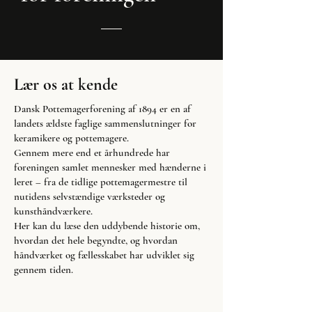
Lær os at kende
Dansk Pottemagerforening af 1894 er en af
landets ældste faglige sammenslutninger for
keramikere og pottemagere.
Gennem mere end et århundrede har
foreningen samlet mennesker med hænderne i
leret – fra de tidlige pottemagermestre til
nutidens selvstændige værksteder og
kunsthåndværkere.
Her kan du læse den uddybende historie om,
hvordan det hele begyndte, og hvordan
håndværket og fællesskabet har udviklet sig
gennem tiden.