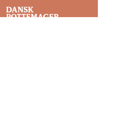
Dansk Pottemagerforening er en
kollegial forening for pottemagere og
keramikere, der arbejder professionelt
med fremstilling af keramik.​
Kontakt os
Bliv Medlem
Bliv Sponsor
Begivenheder
Kontakt