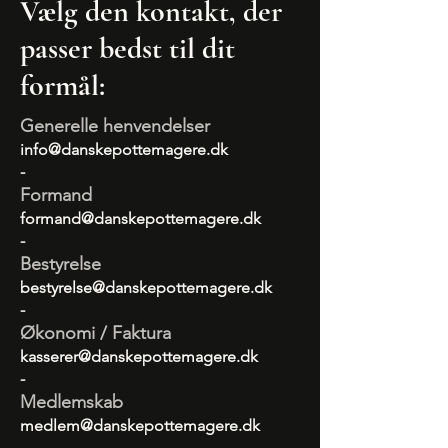
Vælg den kontakt, der
passer bedst til dit
formål:
Generelle henvendelser
info@danskepottemagere.dk
​-
Formand
formand@danskepottemagere.dk
​-
Bestyrelse
bestyrelse@danskepottemagere.dk
-
Økonomi / Faktura
kasserer@danskepottemagere.dk
-
Medlemskab
medlem@danskepottemagere.dk
-