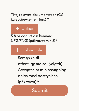
Tilføj relevant dokumentation (CV,
kursusbeviser, el. lign.)
*
Upload
5-8 billeder af din keramik
(JPG/PNG) (påkrævet min.5)
*
Upload File
Samtykke til 
offentliggørelse. (valgfrit)
Accepter, at min ansøgning 
deles med bestryelsen. 
(påkrævet)
*
Submit