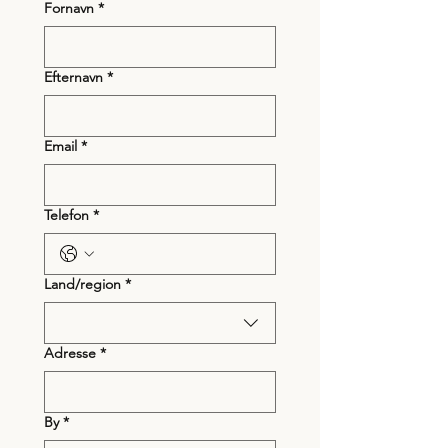
Fornavn
*
Efternavn
*
Email
*
Telefon
*
Multi-line address
Land/region
*
Adresse
*
By
*